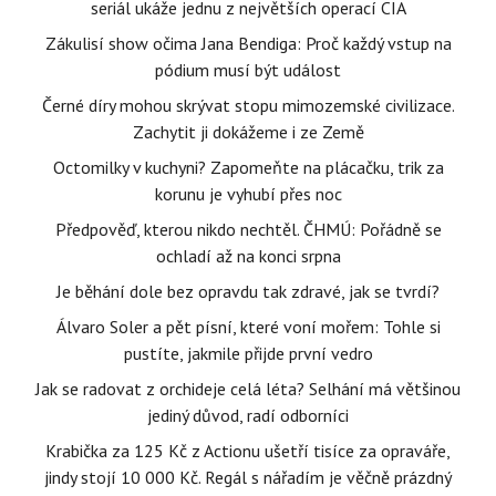
seriál ukáže jednu z největších operací CIA
Zákulisí show očima Jana Bendiga: Proč každý vstup na
pódium musí být událost
Černé díry mohou skrývat stopu mimozemské civilizace.
Zachytit ji dokážeme i ze Země
Octomilky v kuchyni? Zapomeňte na plácačku, trik za
korunu je vyhubí přes noc
Předpověď, kterou nikdo nechtěl. ČHMÚ: Pořádně se
ochladí až na konci srpna
Je běhání dole bez opravdu tak zdravé, jak se tvrdí?
Álvaro Soler a pět písní, které voní mořem: Tohle si
pustíte, jakmile přijde první vedro
Jak se radovat z orchideje celá léta? Selhání má většinou
jediný důvod, radí odborníci
Krabička za 125 Kč z Actionu ušetří tisíce za opraváře,
jindy stojí 10 000 Kč. Regál s nářadím je věčně prázdný