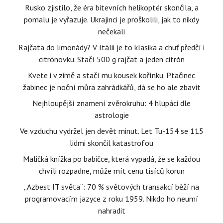
Rusko zjistilo, že éra bitevních helikoptér skončila, a
pomalu je vyřazuje. Ukrajinci je proškolili, jak to nikdy
nečekali
Rajčata do limonády? V Itálii je to klasika a chuť předčí i
citrónovku. Stačí 500 g rajčat a jeden citrón
Kvete i v zimě a stačí mu kousek kořínku. Ptačinec
žabinec je noční můra zahrádkářů, dá se ho ale zbavit
Nejhloupější znamení zvěrokruhu: 4 hlupáci dle
astrologie
Ve vzduchu vydržel jen devět minut. Let Tu-154 se 115
lidmi skončil katastrofou
Maličká knížka po babičce, která vypadá, že se každou
chvíli rozpadne, může mít cenu tisíců korun
„Azbest IT světa“: 70 % světových transakcí běží na
programovacím jazyce z roku 1959. Nikdo ho neumí
nahradit