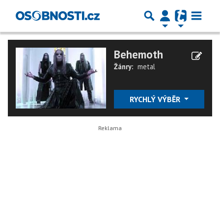
Behemoth
Žánry:
metal
RYCHLÝ VÝBĚR