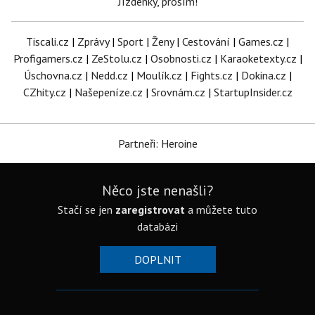
Jízdenky, prosím!
Tiscali.cz
|
Zprávy
|
Sport
|
Ženy
|
Cestování
|
Games.cz
|
Profigamers.cz
|
ZeStolu.cz
|
Osobnosti.cz
|
Karaoketexty.cz
|
Úschovna.cz
|
Nedd.cz
|
Moulík.cz
|
Fights.cz
|
Dokina.cz
|
CZhity.cz
|
Našepeníze.cz
|
Srovnám.cz
|
StartupInsider.cz
Partneři: Heroine
Něco jste nenašli?
Stačí se jen
zaregistrovat
a můžete tuto
databázi
DOPLNIT