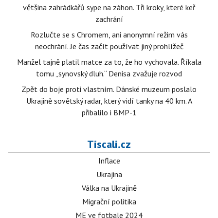
většina zahrádkářů sype na záhon. Tři kroky, které keř
zachrání
Rozlučte se s Chromem, ani anonymní režim vás
neochrání. Je čas začít používat jiný prohlížeč
Manžel tajně platil matce za to, že ho vychovala. Říkala
tomu „synovský dluh.“ Denisa zvažuje rozvod
Zpět do boje proti vlastním. Dánské muzeum poslalo
Ukrajině sovětský radar, který vidí tanky na 40 km. A
přibalilo i BMP-1
Tiscali.cz
Inflace
Ukrajina
Válka na Ukrajině
Migrační politika
ME ve fotbale 2024