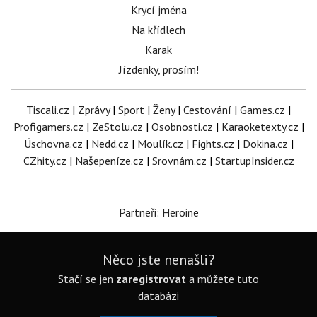
Krycí jména
Na křídlech
Karak
Jízdenky, prosím!
Tiscali.cz
|
Zprávy
|
Sport
|
Ženy
|
Cestování
|
Games.cz
|
Profigamers.cz
|
ZeStolu.cz
|
Osobnosti.cz
|
Karaoketexty.cz
|
Úschovna.cz
|
Nedd.cz
|
Moulík.cz
|
Fights.cz
|
Dokina.cz
|
CZhity.cz
|
Našepeníze.cz
|
Srovnám.cz
|
StartupInsider.cz
Partneři: Heroine
Něco jste nenašli?
Stačí se jen
zaregistrovat
a můžete tuto
databázi