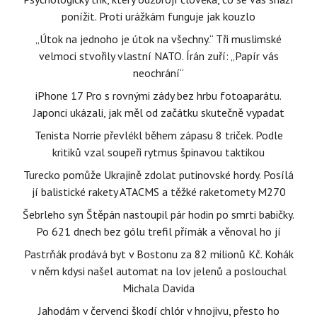
ponížit. Proti urážkám funguje jak kouzlo
„Útok na jednoho je útok na všechny.“ Tři muslimské
velmoci stvořily vlastní NATO. Írán zuří: „Papír vás
neochrání“
iPhone 17 Pro s rovnými zády bez hrbu fotoaparátu.
Japonci ukázali, jak měl od začátku skutečně vypadat
Tenista Norrie převlékl během zápasu 8 triček. Podle
kritiků vzal soupeři rytmus špinavou taktikou
Turecko pomůže Ukrajině zdolat putinovské hordy. Posílá
jí balistické rakety ATACMS a těžké raketomety M270
Šebrleho syn Štěpán nastoupil pár hodin po smrti babičky.
Po 621 dnech bez gólu trefil přímák a věnoval ho jí
Pastrňák prodává byt v Bostonu za 82 milionů Kč. Kohák
v něm kdysi našel automat na lov jelenů a poslouchal
Michala Davida
Jahodám v červenci škodí chlór v hnojivu, přesto ho