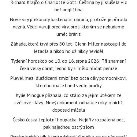
Richard Krajčo o Charlotte Gott: Čeština by jí slušela víc
než angličtina
Nové viry překonaly bakteriální obranu, protože je příroda
nezná. Vědci varují před viry, proti kterým se nebudeme
umět bránit
Záhada, která trvá přes 80 let: Glenn Miller nastoupil do
letadla a nikdo ho už nikdy neviděl
Týdenní horoskop od 10. do 16. srpna 2026: Tři znamení
čeká velký obrat, jedno by si mělo hlídat peníze
Plevel mezi dlaždicemi zmizí bez octa díky pomocníkovi,
kterého máte hned vedle pračky
Kylie Minogue přiznala, co stálo za jejím útěkem ze
světové slávy: Nový dokument odhaluje roky, o nichž
doposud mlčela
Česko česká teplotní houpačka: Nejdřív rozpálená pec,
pak najednou ostrý zlom
Psychologický trik, který odzbrojí člověka, co se vás snaží