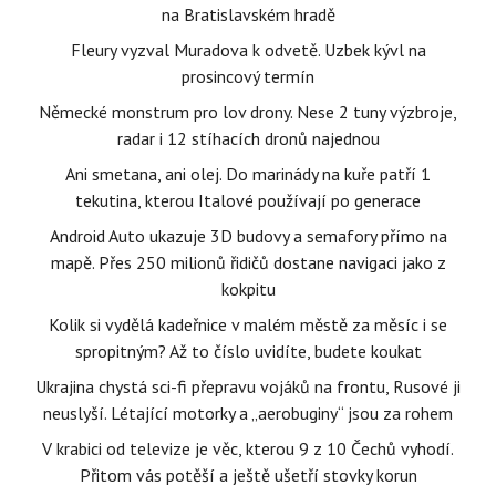
na Bratislavském hradě
Fleury vyzval Muradova k odvetě. Uzbek kývl na
prosincový termín
Německé monstrum pro lov drony. Nese 2 tuny výzbroje,
radar i 12 stíhacích dronů najednou
Ani smetana, ani olej. Do marinády na kuře patří 1
tekutina, kterou Italové používají po generace
Android Auto ukazuje 3D budovy a semafory přímo na
mapě. Přes 250 milionů řidičů dostane navigaci jako z
kokpitu
Kolik si vydělá kadeřnice v malém městě za měsíc i se
spropitným? Až to číslo uvidíte, budete koukat
Ukrajina chystá sci-fi přepravu vojáků na frontu, Rusové ji
neuslyší. Létající motorky a „aerobuginy“ jsou za rohem
V krabici od televize je věc, kterou 9 z 10 Čechů vyhodí.
Přitom vás potěší a ještě ušetří stovky korun