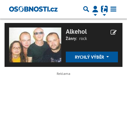
Alkehol
Žánry:
rock
RYCHLÝ VÝBĚR