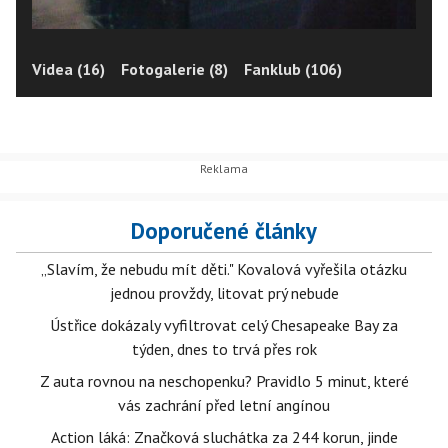
Videa (16)
Fotogalerie (8)
Fanklub (106)
Doporučené články
„Slavím, že nebudu mít děti." Kovalová vyřešila otázku
jednou provždy, litovat prý nebude
Ústřice dokázaly vyfiltrovat celý Chesapeake Bay za
týden, dnes to trvá přes rok
Z auta rovnou na neschopenku? Pravidlo 5 minut, které
vás zachrání před letní angínou
Action láká: Značková sluchátka za 244 korun, jinde