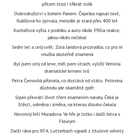
přitom stojí i třikrát tolik
Dobrodružství s bohem Panem: Čepelka napsal text,
Kubišová ho zpívala, melodie je stará přes 400 let
Kuchařová vyšla z podniku a auto nikde. Přišla reakce,
jakou nikdo nečekal
Sedm let a celý svět: Zora Jandová prozradila, co pro ni
vnučka skutečně znamená
Byl jsem celý od krve, měl jsem strach, vylíčil Vémola
dramatické krmení lvů
Petra Černocká přiznala, co dostává od státu: Polovina
důchodu jde okamžitě zpět
Srpen převrátí život třem znamením naruby. Čeká je
štěstí, odměna i změna, na kterou dlouho čekala
Novotný řeší Muradova. Ve hře je Jotko i další bitva s
Fleurym
Další rána pro RFA. Lutterbach vypadl z titulové odvety