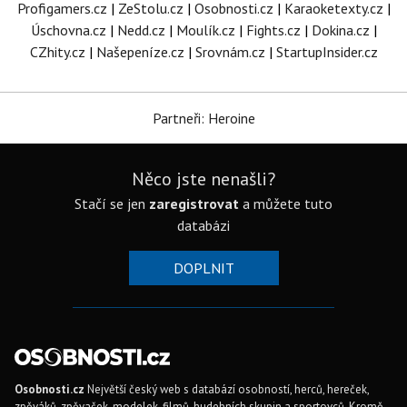
Profigamers.cz
|
ZeStolu.cz
|
Osobnosti.cz
|
Karaoketexty.cz
|
Úschovna.cz
|
Nedd.cz
|
Moulík.cz
|
Fights.cz
|
Dokina.cz
|
CZhity.cz
|
Našepeníze.cz
|
Srovnám.cz
|
StartupInsider.cz
Partneři: Heroine
Něco jste nenašli?
Stačí se jen
zaregistrovat
a můžete tuto
databázi
DOPLNIT
Osobnosti.cz
Největší český web s databází osobností, herců, hereček,
zpěváků, zpěvaček, modelek, filmů, hudebních skupin a sportovců. Kromě