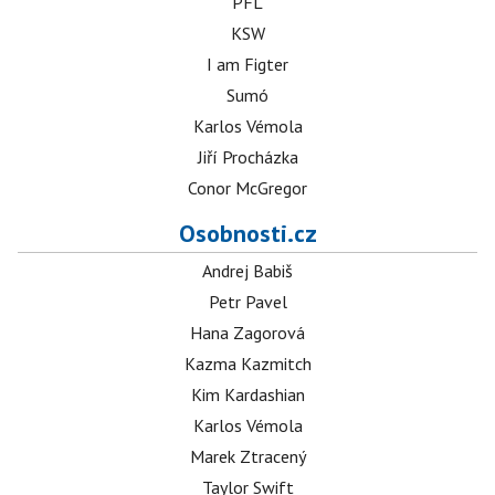
PFL
KSW
I am Figter
Sumó
Karlos Vémola
Jiří Procházka
Conor McGregor
Osobnosti.cz
Andrej Babiš
Petr Pavel
Hana Zagorová
Kazma Kazmitch
Kim Kardashian
Karlos Vémola
Marek Ztracený
Taylor Swift