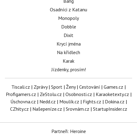
Bang
Osadníci z Katanu
Monopoly
Dobble
Dixit
Krycí jména
Na křídlech
Karak
Jízdenky, prosím!
Tiscali.cz
|
Zprávy
|
Sport
|
Ženy
|
Cestování
|
Games.cz
|
Profigamers.cz
|
ZeStolu.cz
|
Osobnosti.cz
|
Karaoketexty.cz
|
Úschovna.cz
|
Nedd.cz
|
Moulík.cz
|
Fights.cz
|
Dokina.cz
|
CZhity.cz
|
Našepeníze.cz
|
Srovnám.cz
|
StartupInsider.cz
Partneři: Heroine