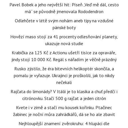
Pavel Bobek a jeho největší hit: Píseň „Veď mě dál, cesto
má“ se původně jmenovala Rododendron
Odlehčete v létě svým nohám aneb tipy na vzdušné
pánské boty
Hovězí maso stojí za 41 procenty odlesňování planety,
ukazuje nová studie
Krabička za 125 Kč z Actionu ušetří tisíce za opraváře,
jindy stojí 10 000 Kč. Regál s nářadím je věčně prázdný
Rusko zjistilo, že éra bitevních helikoptér skončila, a
pomalu je vyřazuje. Ukrajinci je proškolili, jak to nikdy
nečekali
Rajčata do limonády? V Itálii je to klasika a chuť předčí i
citrónovku. Stačí 500 g rajčat a jeden citrón
Kvete i v zimě a stačí mu kousek kořínku. Ptačinec
žabinec je noční můra zahrádkářů, dá se ho ale zbavit
Nejhloupější znamení zvěrokruhu: 4 hlupáci dle