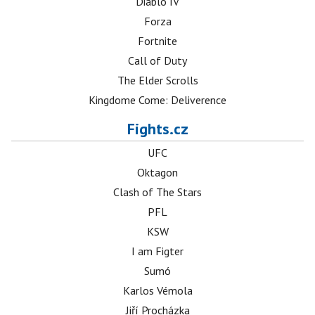
Diablo IV
Forza
Fortnite
Call of Duty
The Elder Scrolls
Kingdome Come: Deliverence
Fights.cz
UFC
Oktagon
Clash of The Stars
PFL
KSW
I am Figter
Sumó
Karlos Vémola
Jiří Procházka