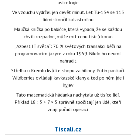
astrologie
Ve vzduchu vydržel jen devět minut. Let Tu-154 se 115
lidmi skončil katastrofou
Maličká knížka po babičce, která vypadá, že se každou
chvíli rozpadne, může mít cenu tisíců korun
„Azbest IT světa“: 70 % světových transakcí běží na
programovacím jazyce z roku 1959. Nikdo ho neumí
nahradit
Střelba u Kremlu kvůli e-shopu za biliony, Putin panikaří.
Wildberries ovládají kavkazské klany a teď po něm jde i
Kyjev
Tato matematická hádanka nachytala už tisíce lidí.
Příklad 18 : 3 + 7 × 5 správně spočítají jen lidé, kteří
znají pořadí operací
Tiscali.cz