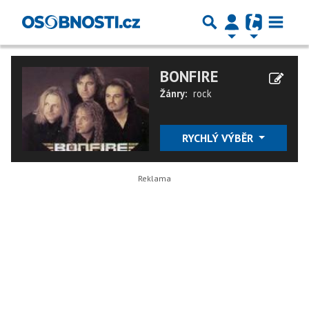
BONFIRE
Žánry:
rock
RYCHLÝ VÝBĚR