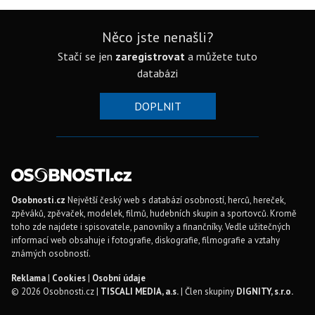
Něco jste nenašli?
Stačí se jen
zaregistrovat
a můžete tuto
databázi
DOPLNIT
Osobnosti.cz
Největší český web s databází osobností, herců, hereček,
zpěváků, zpěvaček, modelek, filmů, hudebních skupin a sportovců. Kromě
toho zde najdete i spisovatele, panovníky a finančníky. Vedle užitečných
informací web obsahuje i fotografie, diskografie, filmografie a vztahy
známých osobností.
Reklama
|
Cookies
|
Osobní údaje
© 2026 Osobnosti.cz |
TISCALI MEDIA, a.s.
| Člen skupiny
DIGNITY, s.r.o.