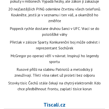
pokuty v milionech. Vypadá hezky, ale zákon ji zakazuje
20 nejčastějších PINů odemkne čtvrtinu všech telefonů.
Koukněte, jestli je v seznamu i ten váš, a okamžitě ho
změňte
Poppeck rychle dostane druhou šanci v UFC. Vrací se do
polotěžké váhy
Přetlak v záloze Sparty. Konkurenční boj může odnést i
reprezentant Sochůrek
McGregor po operaci věří v návrat. Inspirují ho legendy
sportu
Rusové přišli na slabinu Patriotů a metodicky ji
zneužívají. Třetí vlna raket už proletí bez odporu
Stovky tisíc Čechů stále čekají na chytrý elektroměr. Kdo
chce předběhnout frontu, zaplatí tisíce korun
Tiscali.cz