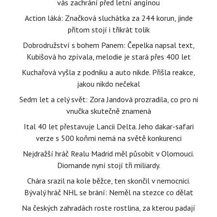
vás zachrání před letní angínou
Action láká: Značková sluchátka za 244 korun, jinde
přitom stojí i třikrát tolik
Dobrodružství s bohem Panem: Čepelka napsal text,
Kubišová ho zpívala, melodie je stará přes 400 let
Kuchařová vyšla z podniku a auto nikde. Přišla reakce,
jakou nikdo nečekal
Sedm let a celý svět: Zora Jandová prozradila, co pro ni
vnučka skutečně znamená
Ital 40 let přestavuje Lancii Delta. Jeho dakar-safari
verze s 500 koňmi nemá na světě konkurenci
Nejdražší hráč Realu Madrid měl působit v Olomouci.
Diomande nyní stojí tři miliardy.
Chára srazil na kole běžce, ten skončil v nemocnici.
Bývalý hráč NHL se brání: Neměl na stezce co dělat
Na českých zahradách roste rostlina, za kterou padají