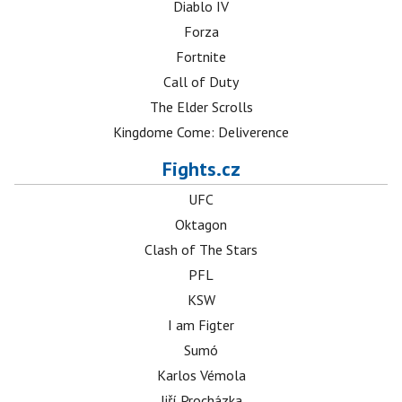
Diablo IV
Forza
Fortnite
Call of Duty
The Elder Scrolls
Kingdome Come: Deliverence
Fights.cz
UFC
Oktagon
Clash of The Stars
PFL
KSW
I am Figter
Sumó
Karlos Vémola
Jiří Procházka