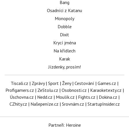
Bang
Osadníci z Katanu
Monopoly
Dobble
Dixit
Krycí jména
Na křídlech
Karak
Jízdenky, prosím!
Tiscali.cz
|
Zprávy
|
Sport
|
Ženy
|
Cestování
|
Games.cz
|
Profigamers.cz
|
ZeStolu.cz
|
Osobnosti.cz
|
Karaoketexty.cz
|
Úschovna.cz
|
Nedd.cz
|
Moulík.cz
|
Fights.cz
|
Dokina.cz
|
CZhity.cz
|
Našepeníze.cz
|
Srovnám.cz
|
StartupInsider.cz
Partneři: Heroine