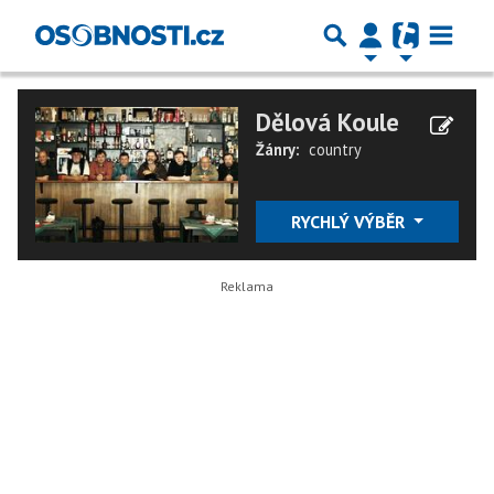
Dělová Koule
Žánry:
country
RYCHLÝ VÝBĚR