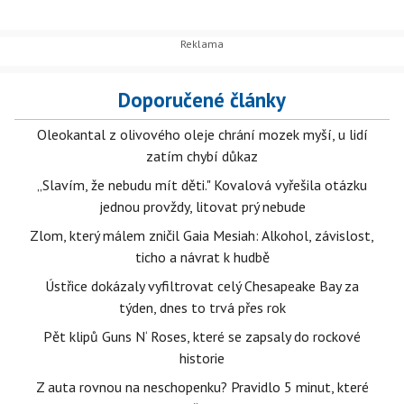
Doporučené články
Oleokantal z olivového oleje chrání mozek myší, u lidí
zatím chybí důkaz
„Slavím, že nebudu mít děti." Kovalová vyřešila otázku
jednou provždy, litovat prý nebude
Zlom, který málem zničil Gaia Mesiah: Alkohol, závislost,
ticho a návrat k hudbě
Ústřice dokázaly vyfiltrovat celý Chesapeake Bay za
týden, dnes to trvá přes rok
Pět klipů Guns N‘ Roses, které se zapsaly do rockové
historie
Z auta rovnou na neschopenku? Pravidlo 5 minut, které