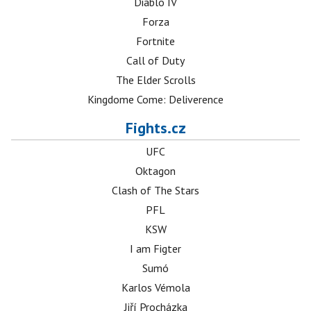
Diablo IV
Forza
Fortnite
Call of Duty
The Elder Scrolls
Kingdome Come: Deliverence
Fights.cz
UFC
Oktagon
Clash of The Stars
PFL
KSW
I am Figter
Sumó
Karlos Vémola
Jiří Procházka