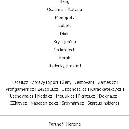
Bang
Osadníci z Katanu
Monopoly
Dobble
Dixit
Krycí jména
Na křídlech
Karak
Jízdenky, prosím!
Tiscali.cz
|
Zprávy
|
Sport
|
Ženy
|
Cestování
|
Games.cz
|
Profigamers.cz
|
ZeStolu.cz
|
Osobnosti.cz
|
Karaoketexty.cz
|
Úschovna.cz
|
Nedd.cz
|
Moulík.cz
|
Fights.cz
|
Dokina.cz
|
CZhity.cz
|
Našepeníze.cz
|
Srovnám.cz
|
StartupInsider.cz
Partneři: Heroine