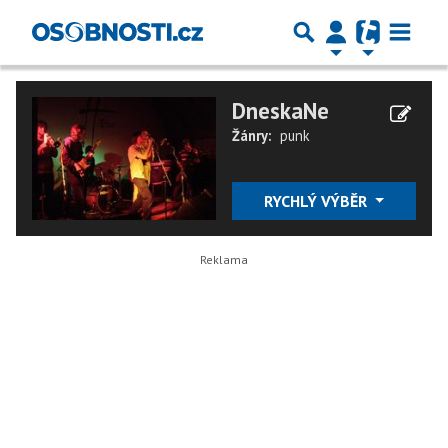
DneskaNe
Žánry:
punk
RYCHLÝ VÝBĚR