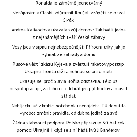
Ronalda je záměrně jednotvárný
Nezápasím v Clashi, zdůraznil Roušal. Vzápětí se ozval
Sivák
Andrea Kalivodová ukázala svůj domov: Tak bydlí jedna
z nejznámějších tváří české zábavy
Vosy jsou v srpnu nejnebezpečnější: Přírodní triky, jak je
vyhnat ze zahrady a domu
Rusové věští zkázu Kyjeva a zvěstují raketový postup.
Ukrajinci frontu drží a nehnou se ani o metr
Ukazuje se, proč Slavia Bořila odstavila. Tělo už
nespolupracuje, za Liberec odehrál jen půl hodiny a musel
střídat
Nabíječku už v krabici notebooku nenajdete. EU donutila
výrobce změnit pravidla, od dubna jedině za své
Žádná slábnoucí podpora. Polsko připravuje 50. balíček
pomoci Ukrajině, i když se s ní hádá kvůli Banderovi