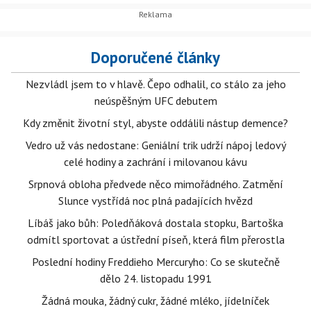
Doporučené články
Nezvládl jsem to v hlavě. Čepo odhalil, co stálo za jeho
neúspěšným UFC debutem
Kdy změnit životní styl, abyste oddálili nástup demence?
Vedro už vás nedostane: Geniální trik udrží nápoj ledový
celé hodiny a zachrání i milovanou kávu
Srpnová obloha předvede něco mimořádného. Zatmění
Slunce vystřídá noc plná padajících hvězd
Líbáš jako bůh: Poledňáková dostala stopku, Bartoška
odmítl sportovat a ústřední píseň, která film přerostla
Poslední hodiny Freddieho Mercuryho: Co se skutečně
dělo 24. listopadu 1991
Žádná mouka, žádný cukr, žádné mléko, jídelníček