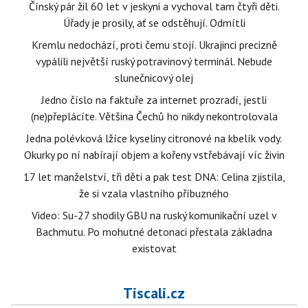
Čínský pár žil 60 let v jeskyni a vychoval tam čtyři děti.
Úřady je prosily, ať se odstěhují. Odmítli
Kremlu nedochází, proti čemu stojí. Ukrajinci precizně
vypálili největší ruský potravinový terminál. Nebude
slunečnicový olej
Jedno číslo na faktuře za internet prozradí, jestli
(ne)přeplácíte. Většina Čechů ho nikdy nekontrolovala
Jedna polévková lžíce kyseliny citronové na kbelík vody.
Okurky po ní nabírají objem a kořeny vstřebávají víc živin
17 let manželství, tři děti a pak test DNA: Celina zjistila,
že si vzala vlastního příbuzného
Video: Su-27 shodily GBU na ruský komunikační uzel v
Bachmutu. Po mohutné detonaci přestala základna
existovat
Tiscali.cz