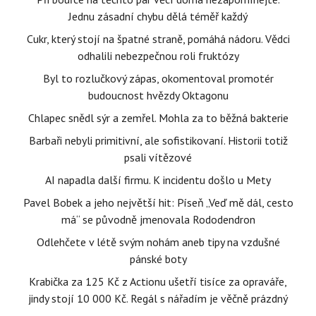
Jednu zásadní chybu dělá téměř každý
Cukr, který stojí na špatné straně, pomáhá nádoru. Vědci
odhalili nebezpečnou roli fruktózy
Byl to rozlučkový zápas, okomentoval promotér
budoucnost hvězdy Oktagonu
Chlapec snědl sýr a zemřel. Mohla za to běžná bakterie
Barbaři nebyli primitivní, ale sofistikovaní. Historii totiž
psali vítězové
AI napadla další firmu. K incidentu došlo u Mety
Pavel Bobek a jeho největší hit: Píseň „Veď mě dál, cesto
má“ se původně jmenovala Rododendron
Odlehčete v létě svým nohám aneb tipy na vzdušné
pánské boty
Krabička za 125 Kč z Actionu ušetří tisíce za opraváře,
jindy stojí 10 000 Kč. Regál s nářadím je věčně prázdný