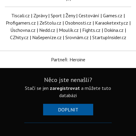
Tiscali.cz
|
Zprávy
|
Sport
|
Ženy
|
Cestování
|
Games.cz
|
Profigamers.cz
|
ZeStolu.cz
|
Osobnosti.cz
|
Karaoketexty.cz
|
Úschovna.cz
|
Nedd.cz
|
Moulík.cz
|
Fights.cz
|
Dokina.cz
|
CZhity.cz
|
Našepeníze.cz
|
Srovnám.cz
|
StartupInsider.cz
Partneři: Heroine
Něco jste nenašli?
Stačí se jen
zaregistrovat
a můžete tuto
databázi
DOPLNIT