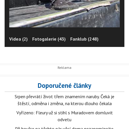
Videa (2)
Fotogalerie (43)
Fanklub (248)
Doporučené články
Srpen převrátí život třem znamením naruby. Čeká je
štěstí, odměna i změna, na kterou dlouho čekala
Vyřízeno: Fleury už si stihl s Muradovem domluvit
odvetu
Při bouřce na těchto pár věcí doma nezapomínejte.