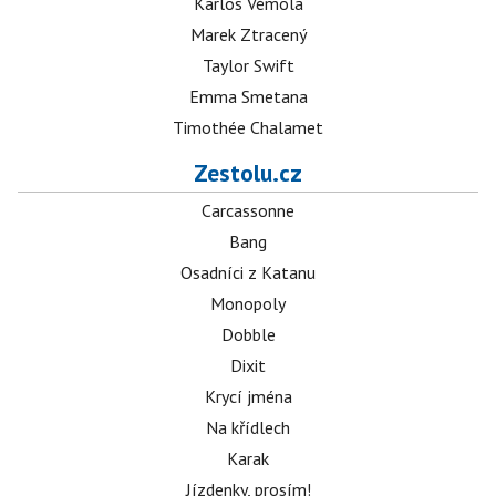
Karlos Vémola
Marek Ztracený
Taylor Swift
Emma Smetana
Timothée Chalamet
Zestolu.cz
Carcassonne
Bang
Osadníci z Katanu
Monopoly
Dobble
Dixit
Krycí jména
Na křídlech
Karak
Jízdenky, prosím!