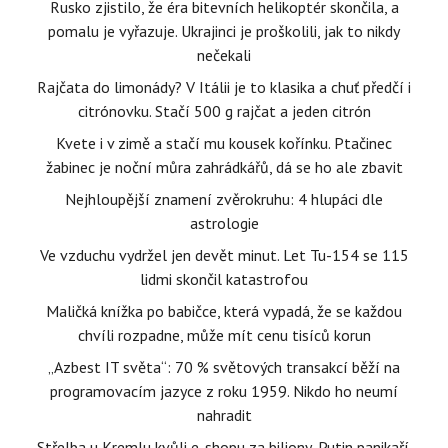
Rusko zjistilo, že éra bitevních helikoptér skončila, a
pomalu je vyřazuje. Ukrajinci je proškolili, jak to nikdy
nečekali
Rajčata do limonády? V Itálii je to klasika a chuť předčí i
citrónovku. Stačí 500 g rajčat a jeden citrón
Kvete i v zimě a stačí mu kousek kořínku. Ptačinec
žabinec je noční můra zahrádkářů, dá se ho ale zbavit
Nejhloupější znamení zvěrokruhu: 4 hlupáci dle
astrologie
Ve vzduchu vydržel jen devět minut. Let Tu-154 se 115
lidmi skončil katastrofou
Maličká knížka po babičce, která vypadá, že se každou
chvíli rozpadne, může mít cenu tisíců korun
„Azbest IT světa“: 70 % světových transakcí běží na
programovacím jazyce z roku 1959. Nikdo ho neumí
nahradit
Střelba u Kremlu kvůli e-shopu za biliony, Putin panikaří.