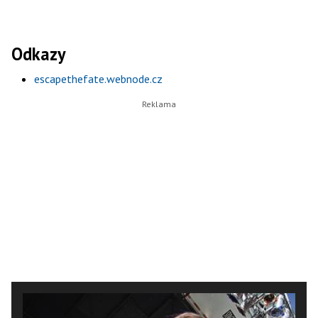
Odkazy
escapethefate.webnode.cz