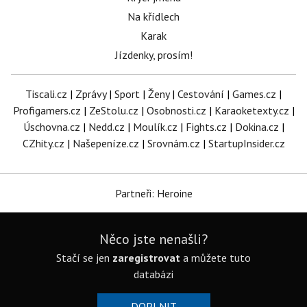
Na křídlech
Karak
Jízdenky, prosím!
Tiscali.cz
|
Zprávy
|
Sport
|
Ženy
|
Cestování
|
Games.cz
|
Profigamers.cz
|
ZeStolu.cz
|
Osobnosti.cz
|
Karaoketexty.cz
|
Úschovna.cz
|
Nedd.cz
|
Moulík.cz
|
Fights.cz
|
Dokina.cz
|
CZhity.cz
|
Našepeníze.cz
|
Srovnám.cz
|
StartupInsider.cz
Partneři: Heroine
Něco jste nenašli?
Stačí se jen
zaregistrovat
a můžete tuto
databázi
DOPLNIT