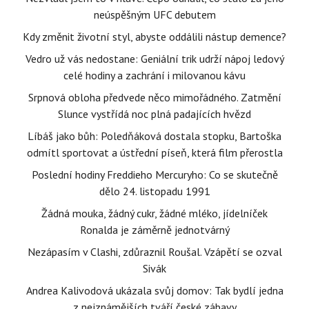
neúspěšným UFC debutem
Kdy změnit životní styl, abyste oddálili nástup demence?
Vedro už vás nedostane: Geniální trik udrží nápoj ledový
celé hodiny a zachrání i milovanou kávu
Srpnová obloha předvede něco mimořádného. Zatmění
Slunce vystřídá noc plná padajících hvězd
Líbáš jako bůh: Poledňáková dostala stopku, Bartoška
odmítl sportovat a ústřední píseň, která film přerostla
Poslední hodiny Freddieho Mercuryho: Co se skutečně
dělo 24. listopadu 1991
Žádná mouka, žádný cukr, žádné mléko, jídelníček
Ronalda je záměrně jednotvárný
Nezápasím v Clashi, zdůraznil Roušal. Vzápětí se ozval
Sivák
Andrea Kalivodová ukázala svůj domov: Tak bydlí jedna
z nejznámějších tváří české zábavy