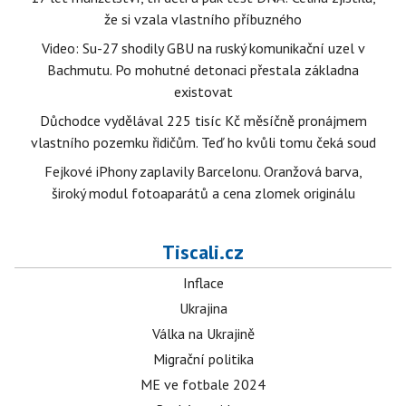
že si vzala vlastního příbuzného
Video: Su-27 shodily GBU na ruský komunikační uzel v
Bachmutu. Po mohutné detonaci přestala základna
existovat
Důchodce vydělával 225 tisíc Kč měsíčně pronájmem
vlastního pozemku řidičům. Teď ho kvůli tomu čeká soud
Fejkové iPhony zaplavily Barcelonu. Oranžová barva,
široký modul fotoaparátů a cena zlomek originálu
Tiscali.cz
Inflace
Ukrajina
Válka na Ukrajině
Migrační politika
ME ve fotbale 2024