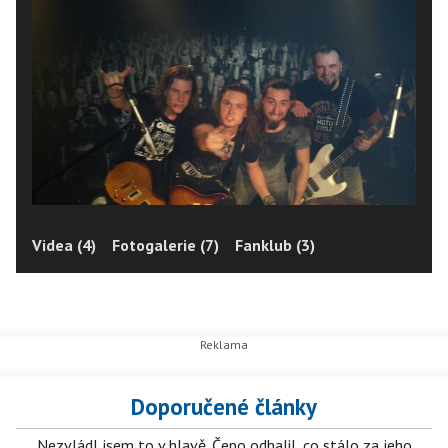
Videa (4)
Fotogalerie (7)
Fanklub (3)
Doporučené články
Nezvládl jsem to v hlavě. Čepo odhalil, co stálo za jeho