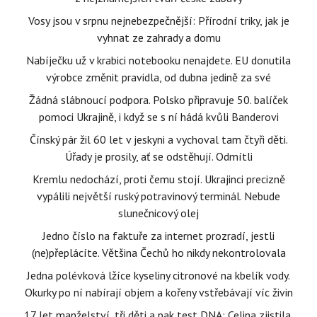
Vosy jsou v srpnu nejnebezpečnější: Přírodní triky, jak je
vyhnat ze zahrady a domu
Nabíječku už v krabici notebooku nenajdete. EU donutila
výrobce změnit pravidla, od dubna jedině za své
Žádná slábnoucí podpora. Polsko připravuje 50. balíček
pomoci Ukrajině, i když se s ní hádá kvůli Banderovi
Čínský pár žil 60 let v jeskyni a vychoval tam čtyři děti.
Úřady je prosily, ať se odstěhují. Odmítli
Kremlu nedochází, proti čemu stojí. Ukrajinci precizně
vypálili největší ruský potravinový terminál. Nebude
slunečnicový olej
Jedno číslo na faktuře za internet prozradí, jestli
(ne)přeplácíte. Většina Čechů ho nikdy nekontrolovala
Jedna polévková lžíce kyseliny citronové na kbelík vody.
Okurky po ní nabírají objem a kořeny vstřebávají víc živin
17 let manželství, tři děti a pak test DNA: Celina zjistila,