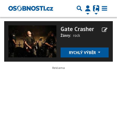
Gate Crasher
Žánry:
rock
RYCHLÝ VÝBĚR