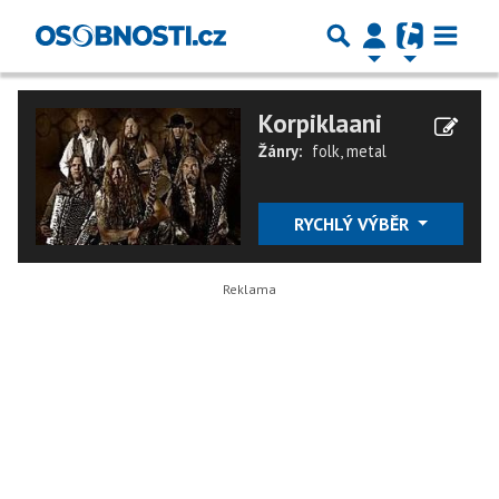
Korpiklaani
Žánry:
folk
,
metal
RYCHLÝ VÝBĚR