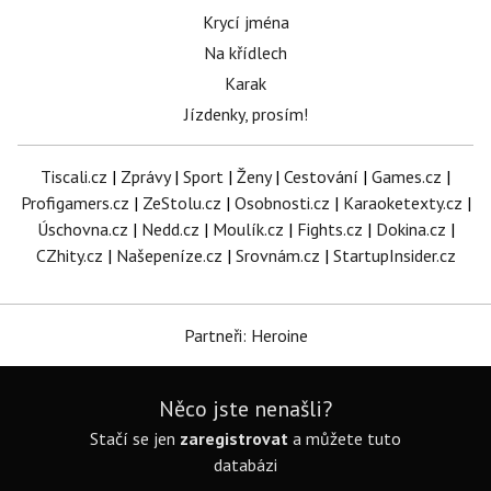
Krycí jména
Na křídlech
Karak
Jízdenky, prosím!
Tiscali.cz
|
Zprávy
|
Sport
|
Ženy
|
Cestování
|
Games.cz
|
Profigamers.cz
|
ZeStolu.cz
|
Osobnosti.cz
|
Karaoketexty.cz
|
Úschovna.cz
|
Nedd.cz
|
Moulík.cz
|
Fights.cz
|
Dokina.cz
|
CZhity.cz
|
Našepeníze.cz
|
Srovnám.cz
|
StartupInsider.cz
Partneři: Heroine
Něco jste nenašli?
Stačí se jen
zaregistrovat
a můžete tuto
databázi