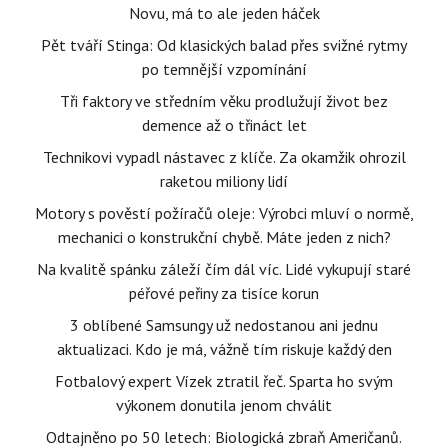
Novu, má to ale jeden háček
Pět tváří Stinga: Od klasických balad přes svižné rytmy
po temnější vzpomínání
Tři faktory ve středním věku prodlužují život bez
demence až o třináct let
Technikovi vypadl nástavec z klíče. Za okamžik ohrozil
raketou miliony lidí
Motory s pověstí požíračů oleje: Výrobci mluví o normě,
mechanici o konstrukční chybě. Máte jeden z nich?
Na kvalitě spánku záleží čím dál víc. Lidé vykupují staré
péřové peřiny za tisíce korun
3 oblíbené Samsungy už nedostanou ani jednu
aktualizaci. Kdo je má, vážně tím riskuje každý den
Fotbalový expert Vízek ztratil řeč. Sparta ho svým
výkonem donutila jenom chválit
Odtajněno po 50 letech: Biologická zbraň Američanů.