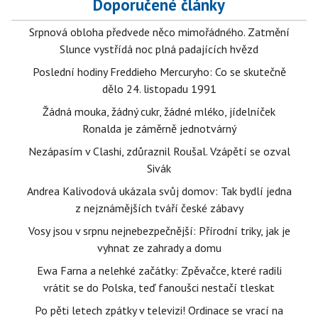
Doporučené články
Srpnová obloha předvede něco mimořádného. Zatmění
Slunce vystřídá noc plná padajících hvězd
Poslední hodiny Freddieho Mercuryho: Co se skutečně
dělo 24. listopadu 1991
Žádná mouka, žádný cukr, žádné mléko, jídelníček
Ronalda je záměrně jednotvárný
Nezápasím v Clashi, zdůraznil Roušal. Vzápětí se ozval
Sivák
Andrea Kalivodová ukázala svůj domov: Tak bydlí jedna
z nejznámějších tváří české zábavy
Vosy jsou v srpnu nejnebezpečnější: Přírodní triky, jak je
vyhnat ze zahrady a domu
Ewa Farna a nelehké začátky: Zpěvačce, které radili
vrátit se do Polska, teď fanoušci nestačí tleskat
Po pěti letech zpátky v televizi! Ordinace se vrací na