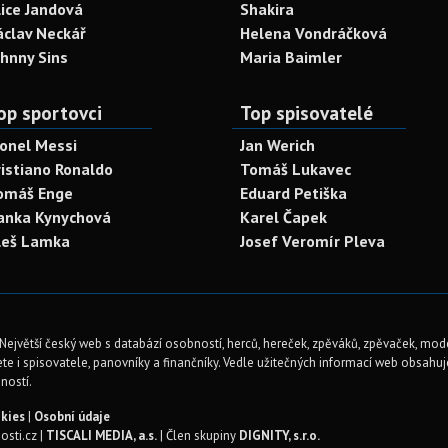
lice Jandová
Shakira
áclav Neckář
Helena Vondráčková
ohnny Sins
Maria Baimler
op sportovci
Top spisovatelé
ionel Messi
Jan Werich
ristiano Ronaldo
Tomáš Lukavec
omáš Enge
Eduard Petiška
anka Kynychová
Karel Čapek
leš Lamka
Josef Veromír Pleva
Největší český web s databází osobností, herců, hereček, zpěváků, zpěvaček, mod
te i spisovatele, panovníky a finančníky. Vedle užitečných informací web obsahuje 
ností.
kies
|
Osobní údaje
sti.cz |
TISCALI MEDIA, a.s.
| Člen skupiny
DIGNITY, s.r.o.