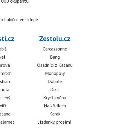
a 5 000 okupantů
po babičce ve sklepě
ti.cz
Zestolu.cz
abiš
Carcassonne
vel
Bang
orová
Osadníci z Katanu
mitch
Monopoly
shian
Dobble
émola
Dixit
acený
Krycí jména
wift
Na křídlech
etana
Karak
halamet
Jízdenky, prosím!