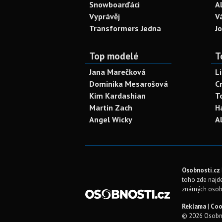
Snowboarďáci
A
Vyprávěj
V
Transformers Jedna
J
Top modelé
T
Jana Marečková
L
Dominika Mesarošová
C
Kim Kardashian
T
Martin Zach
H
Angel Wicky
A
Osobnosti.cz
toho zde najde
známých osob
Reklama
|
Coo
© 2026 Osobno