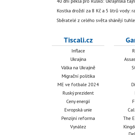
40 dní pekla pro Rusko: Ukrajinská tajn
Kostka droždí za 8 Kč a 5 litrů vody: ra
Sběratelé z celého světa shánějí tuhle 
Tiscali.cz
Ga
Inflace
R
Ukrajina
Assas
Válka na Ukrajině
S
Migrační politika
ME ve fotbale 2024
D
Ruský prezident
Ceny energií
F
Evropská unie
Cal
Penzijní reforma
The E
Vynález
King
Del