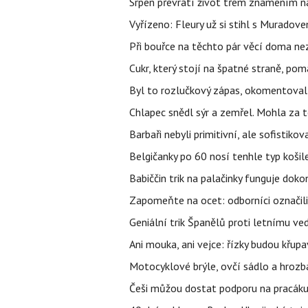
Srpen převrátí život třem znamením na
Vyřízeno: Fleury už si stihl s Murado
Při bouřce na těchto pár věcí doma ne
Cukr, který stojí na špatné straně, pom
Byl to rozlučkový zápas, okomentova
Chlapec snědl sýr a zemřel. Mohla za t
Barbaři nebyli primitivní, ale sofistikov
Belgičanky po 60 nosí tenhle typ košil
Babiččin trik na palačinky funguje doko
Zapomeňte na ocet: odborníci označili
Geniální trik Španělů proti letnímu ve
Ani mouka, ani vejce: řízky budou křupa
Motocyklové brýle, ovčí sádlo a hrozb
Češi můžou dostat podporu na pracáku k