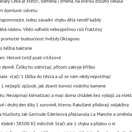
ruby. Čeká je štěstí, odměna i změna, na kterou dlouho čekala
vem domluvit odvetu
zapomínejte. Jednu zásadní chybu dělá téměř každý
áhá nádoru. Vědci odhalili nebezpečnou roli fruktózy
l promotér budoucnost hvězdy Oktagonu
o běžná bakterie
aní. Historii totiž psali vítězové
e denně, Češky ho odmítají, přitom zakryje bříško
nale: stačí 1 lžička do těsta a už se vám nikdy nepotrhají
 1 nejlepší způsob, jak zbavit konvici vodního kamene
dru. Nezapínají klimatizaci a mají doma chládek bez výdajů za elekt
vé i druhý den díky 1 surovině, kterou Rakušané přidávají odjakživa
a hluchoty. Jak Gertrude Ederleová přeplavala La Manche a změnila
lidně i 38500 Kč měsíčně. Stačí ale 1 chyba a přijdou o ni