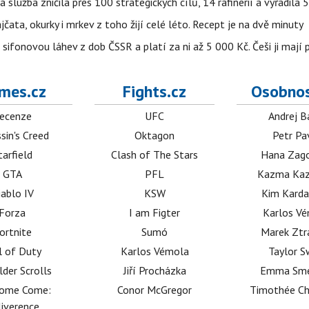
á služba zničila přes 100 strategických cílů, 14 rafinerií a vyřadil
jčata, okurky i mrkev z toho žijí celé léto. Recept je na dvě minuty
sifonovou láhev z dob ČSSR a platí za ni až 5 000 Kč. Češi ji mají 
mes.cz
Fights.cz
Osobnos
ecenze
UFC
Andrej B
sin's Creed
Oktagon
Petr Pa
tarfield
Clash of The Stars
Hana Zag
GTA
PFL
Kazma Kaz
iablo IV
KSW
Kim Karda
Forza
I am Figter
Karlos V
ortnite
Sumó
Marek Ztr
l of Duty
Karlos Vémola
Taylor S
lder Scrolls
Jiří Procházka
Emma Sm
dome Come:
Conor McGregor
Timothée C
iverence