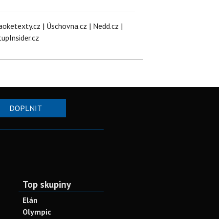
aoketexty.cz
|
Úschovna.cz
|
Nedd.cz
|
tupInsider.cz
DOPLNIT
Top skupiny
Elán
Olympic