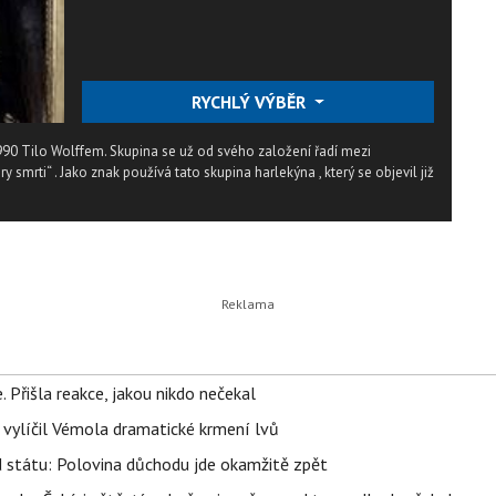
RYCHLÝ VÝBĚR
990 Tilo Wolffem. Skupina se už od svého založení řadí mezi
 smrti“ . Jako znak používá tato skupina harlekýna , který se objevil již
 Přišla reakce, jakou nikdo nečekal
, vylíčil Vémola dramatické krmení lvů
d státu: Polovina důchodu jde okamžitě zpět