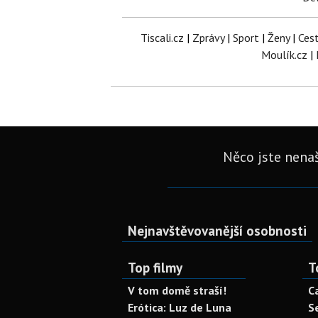
Tiscali.cz
|
Zprávy
|
Sport
|
Ženy
|
Ces
Moulík.cz
|
Něco jste nenaš
Nejnavštěvovanější osobnosti
Top filmy
T
V tom domě straší!
C
Erótica: Luz de Luna
S