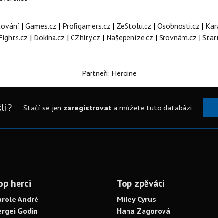
tování
|
Games.cz
|
Profigamers.cz
|
ZeStolu.cz
|
Osobnosti.cz
|
Kar
Fights.cz
|
Dokina.cz
|
CZhity.cz
|
Našepeníze.cz
|
Srovnám.cz
|
Star
Partneři: Heroine
li?
Stačí se jen
zaregistrovat
a můžete tuto databázi
op herci
Top zpěváci
arole André
Miley Cyrus
ergei Godin
Hana Zagorová