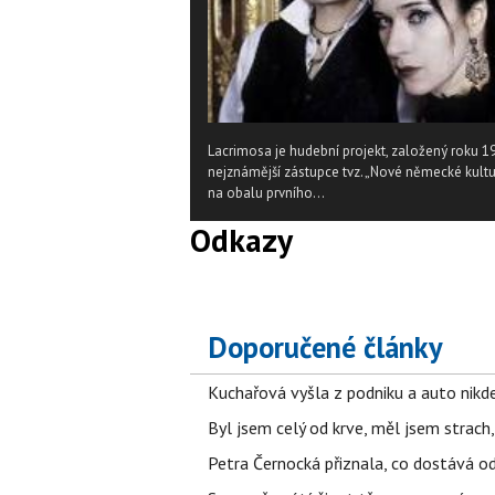
Lacrimosa je hudební projekt, založený roku 1
nejznámější zástupce tvz. „Nové německé kultury
na obalu prvního...
Odkazy
Doporučené články
Kuchařová vyšla z podniku a auto nikde.
Byl jsem celý od krve, měl jsem strach
Petra Černocká přiznala, co dostává o