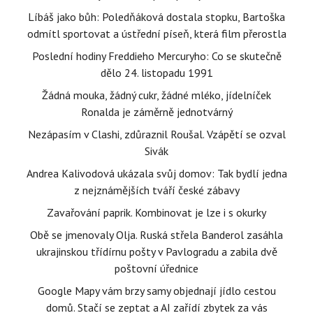
Líbáš jako bůh: Poledňáková dostala stopku, Bartoška
odmítl sportovat a ústřední píseň, která film přerostla
Poslední hodiny Freddieho Mercuryho: Co se skutečně
dělo 24. listopadu 1991
Žádná mouka, žádný cukr, žádné mléko, jídelníček
Ronalda je záměrně jednotvárný
Nezápasím v Clashi, zdůraznil Roušal. Vzápětí se ozval
Sivák
Andrea Kalivodová ukázala svůj domov: Tak bydlí jedna
z nejznámějších tváří české zábavy
Zavařování paprik. Kombinovat je lze i s okurky
Obě se jmenovaly Olja. Ruská střela Banderol zasáhla
ukrajinskou třídírnu pošty v Pavlogradu a zabila dvě
poštovní úřednice
Google Mapy vám brzy samy objednají jídlo cestou
domů. Stačí se zeptat a AI zařídí zbytek za vás