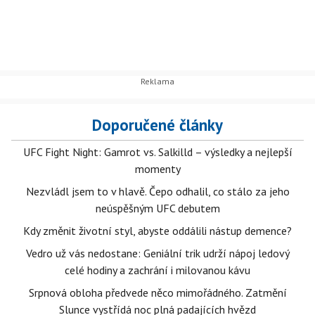
Doporučené články
UFC Fight Night: Gamrot vs. Salkilld – výsledky a nejlepší
momenty
Nezvládl jsem to v hlavě. Čepo odhalil, co stálo za jeho
neúspěšným UFC debutem
Kdy změnit životní styl, abyste oddálili nástup demence?
Vedro už vás nedostane: Geniální trik udrží nápoj ledový
celé hodiny a zachrání i milovanou kávu
Srpnová obloha předvede něco mimořádného. Zatmění
Slunce vystřídá noc plná padajících hvězd