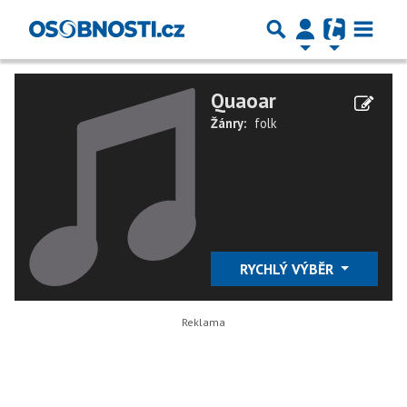
Quaoar
Žánry:
folk
RYCHLÝ VÝBĚR