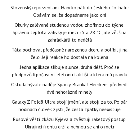
Slovenský reprezentant Hancko pálí do českého fotbalu:
Obávám se, že dopadneme jako oni
Okurky zalévané studenou vodou zhořknou do týdne.
Správná teplota zálivky je mezi 25 a 28 °C, ale většina
zahrádkářů to nedělá
Táta pochoval předčasně narozenou dceru a políbil ji na
čelo. Její reakce ho dostala na kolena
Jedna aplikace slibuje slunce, druhá déšť. Proč se
předpovědi počasí v telefonu tak liší a která má pravdu
Ostuda bývalé naděje Sparty. Brankář Heerkens předvedl
dvě nehorázné minely
Galaxy Z Fold8 Ultra stojí jmění, ale stojí za to. Po pár
hodinách člověk zjistí, že cesta zpátky neexistuje
Rusové věští zkázu Kyjeva a zvěstují raketový postup.
Ukrajinci frontu drží a nehnou se ani o metr