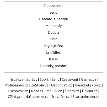
Carcassonne
Bang
Osadníci z Katanu
Monopoly
Dobble
Dixit
Krycí jména
Na křídlech
Karak
Jízdenky, prosím!
Tiscali.cz
|
Zprávy
|
Sport
|
Ženy
|
Cestování
|
Games.cz
|
Profigamers.cz
|
ZeStolu.cz
|
Osobnosti.cz
|
Karaoketexty.cz
|
Úschovna.cz
|
Nedd.cz
|
Moulík.cz
|
Fights.cz
|
Dokina.cz
|
CZhity.cz
|
Našepeníze.cz
|
Srovnám.cz
|
StartupInsider.cz