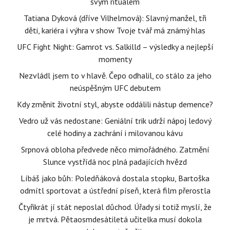
svým rituálem
Tatiana Dyková (dříve Vilhelmová): Slavný manžel, tři
děti, kariéra i výhra v show Tvoje tvář má známý hlas
UFC Fight Night: Gamrot vs. Salkilld – výsledky a nejlepší
momenty
Nezvládl jsem to v hlavě. Čepo odhalil, co stálo za jeho
neúspěšným UFC debutem
Kdy změnit životní styl, abyste oddálili nástup demence?
Vedro už vás nedostane: Geniální trik udrží nápoj ledový
celé hodiny a zachrání i milovanou kávu
Srpnová obloha předvede něco mimořádného. Zatmění
Slunce vystřídá noc plná padajících hvězd
Líbáš jako bůh: Poledňáková dostala stopku, Bartoška
odmítl sportovat a ústřední píseň, která film přerostla
Čtyřikrát jí stát neposlal důchod. Úřady si totiž myslí, že
je mrtvá. Pětaosmdesátiletá učitelka musí dokola