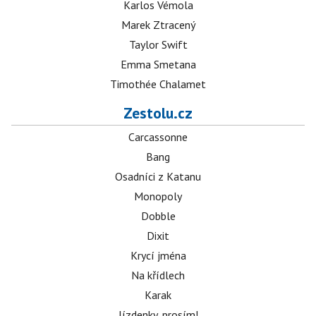
Karlos Vémola
Marek Ztracený
Taylor Swift
Emma Smetana
Timothée Chalamet
Zestolu.cz
Carcassonne
Bang
Osadníci z Katanu
Monopoly
Dobble
Dixit
Krycí jména
Na křídlech
Karak
Jízdenky, prosím!