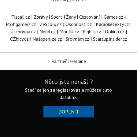
Tiscali.cz
|
Zprávy
|
Sport
|
Ženy
|
Cestování
|
Games.cz
|
Profigamers.cz
|
ZeStolu.cz
|
Osobnosti.cz
|
Karaoketexty.cz
|
Úschovna.cz
|
Nedd.cz
|
Moulík.cz
|
Fights.cz
|
Dokina.cz
|
CZhity.cz
|
Našepeníze.cz
|
Srovnám.cz
|
StartupInsider.cz
Partneři: Heroine
Něco jste nenašli?
Stačí se jen
zaregistrovat
a můžete tuto
databázi
DOPLNIT