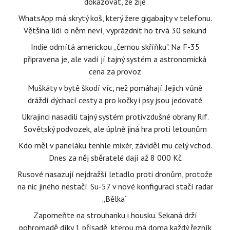
dokazovat, že žije
WhatsApp má skrytý koš, který žere gigabajty v telefonu.
Většina lidí o něm neví, vyprázdnit ho trvá 30 sekund
Indie odmítá americkou „černou skříňku". Na F-35
připravena je, ale vadí jí tajný systém a astronomická
cena za provoz
Muškáty v bytě škodí víc, než pomáhají. Jejich vůně
dráždí dýchací cesty a pro kočky i psy jsou jedovaté
Ukrajinci nasadili tajný systém protivzdušné obrany Rif.
Sovětský podvozek, ale úplně jiná hra proti letounům
Kdo měl v paneláku tenhle mixér, záviděl mu celý vchod.
Dnes za něj sběratelé dají až 8 000 Kč
Rusové nasazují nejdražší letadlo proti dronům, protože
na nic jiného nestačí. Su-57 v nové konfiguraci stačí radar
„Bělka“
Zapomeňte na strouhanku i housku. Sekaná drží
pohromadě díky 1 přísadě, kterou má doma každý řezník