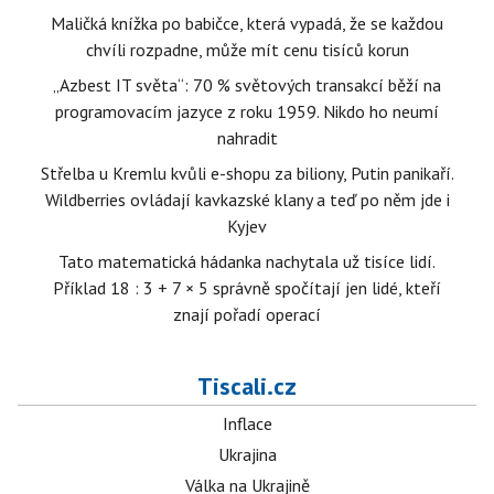
Maličká knížka po babičce, která vypadá, že se každou
chvíli rozpadne, může mít cenu tisíců korun
„Azbest IT světa“: 70 % světových transakcí běží na
programovacím jazyce z roku 1959. Nikdo ho neumí
nahradit
Střelba u Kremlu kvůli e-shopu za biliony, Putin panikaří.
Wildberries ovládají kavkazské klany a teď po něm jde i
Kyjev
Tato matematická hádanka nachytala už tisíce lidí.
Příklad 18 : 3 + 7 × 5 správně spočítají jen lidé, kteří
znají pořadí operací
Tiscali.cz
Inflace
Ukrajina
Válka na Ukrajině