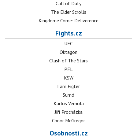
Call of Duty
The Elder Scrolls
Kingdome Come: Deliverence
Fights.cz
UFC
Oktagon
Clash of The Stars
PFL
KSW
I am Figter
Sumó
Karlos Vémola
Jiří Procházka
Conor McGregor
Osobnosti.cz