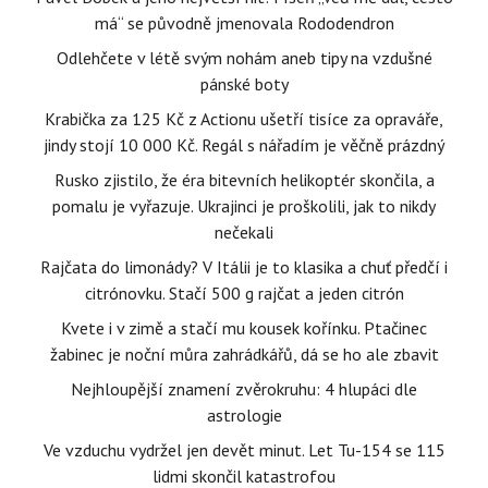
má“ se původně jmenovala Rododendron
Odlehčete v létě svým nohám aneb tipy na vzdušné
pánské boty
Krabička za 125 Kč z Actionu ušetří tisíce za opraváře,
jindy stojí 10 000 Kč. Regál s nářadím je věčně prázdný
Rusko zjistilo, že éra bitevních helikoptér skončila, a
pomalu je vyřazuje. Ukrajinci je proškolili, jak to nikdy
nečekali
Rajčata do limonády? V Itálii je to klasika a chuť předčí i
citrónovku. Stačí 500 g rajčat a jeden citrón
Kvete i v zimě a stačí mu kousek kořínku. Ptačinec
žabinec je noční můra zahrádkářů, dá se ho ale zbavit
Nejhloupější znamení zvěrokruhu: 4 hlupáci dle
astrologie
Ve vzduchu vydržel jen devět minut. Let Tu-154 se 115
lidmi skončil katastrofou