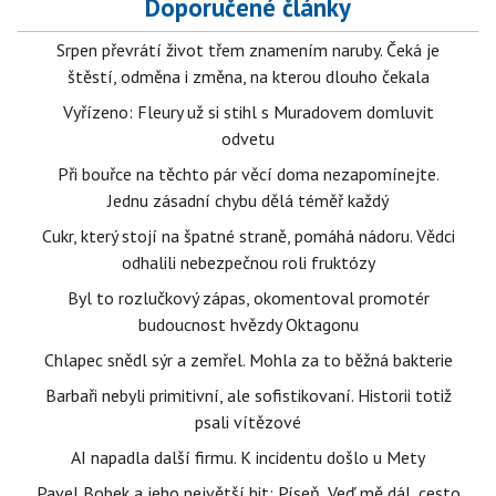
Doporučené články
Srpen převrátí život třem znamením naruby. Čeká je
štěstí, odměna i změna, na kterou dlouho čekala
Vyřízeno: Fleury už si stihl s Muradovem domluvit
odvetu
Při bouřce na těchto pár věcí doma nezapomínejte.
Jednu zásadní chybu dělá téměř každý
Cukr, který stojí na špatné straně, pomáhá nádoru. Vědci
odhalili nebezpečnou roli fruktózy
Byl to rozlučkový zápas, okomentoval promotér
budoucnost hvězdy Oktagonu
Chlapec snědl sýr a zemřel. Mohla za to běžná bakterie
Barbaři nebyli primitivní, ale sofistikovaní. Historii totiž
psali vítězové
AI napadla další firmu. K incidentu došlo u Mety
Pavel Bobek a jeho největší hit: Píseň „Veď mě dál, cesto