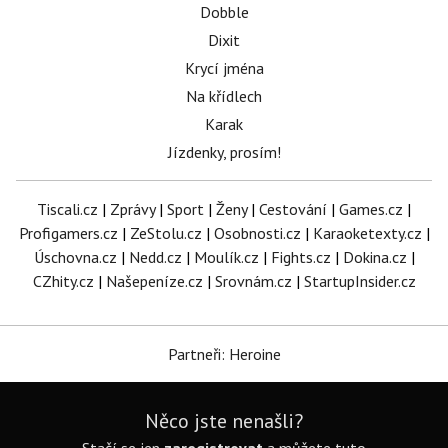
Dobble
Dixit
Krycí jména
Na křídlech
Karak
Jízdenky, prosím!
Tiscali.cz
|
Zprávy
|
Sport
|
Ženy
|
Cestování
|
Games.cz
|
Profigamers.cz
|
ZeStolu.cz
|
Osobnosti.cz
|
Karaoketexty.cz
|
Úschovna.cz
|
Nedd.cz
|
Moulík.cz
|
Fights.cz
|
Dokina.cz
|
CZhity.cz
|
Našepeníze.cz
|
Srovnám.cz
|
StartupInsider.cz
Partneři: Heroine
Něco jste nenašli?