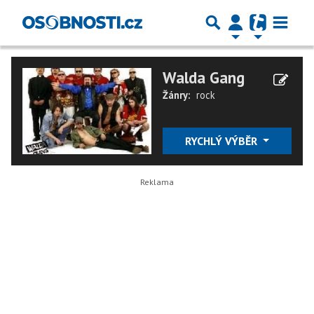
Walda Gang
Žánry:
rock
RYCHLÝ VÝBĚR