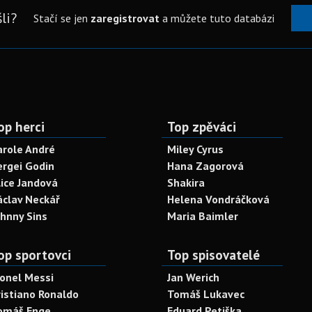
li?
Stačí se jen
zaregistrovat
a můžete tuto databázi
op herci
Top zpěváci
arole André
Miley Cyrus
ergei Godin
Hana Zagorová
lice Jandová
Shakira
áclav Neckář
Helena Vondráčková
ohnny Sins
Maria Baimler
op sportovci
Top spisovatelé
ionel Messi
Jan Werich
ristiano Ronaldo
Tomáš Lukavec
omáš Enge
Eduard Petiška