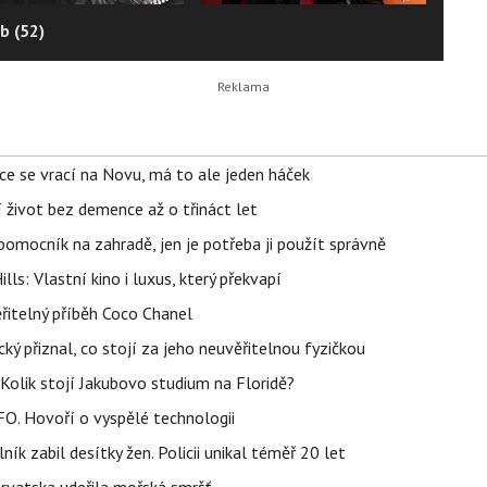
b (52)
ace se vrací na Novu, má to ale jeden háček
í život bez demence až o třináct let
ý pomocník na zahradě, jen je potřeba ji použít správně
s: Vlastní kino i luxus, který překvapí
řitelný příběh Coco Chanel
ký přiznal, co stojí za jeho neuvěřitelnou fyzičkou
Kolik stojí Jakubovo studium na Floridě?
FO. Hovoří o vyspělé technologii
ík zabil desítky žen. Policii unikal téměř 20 let