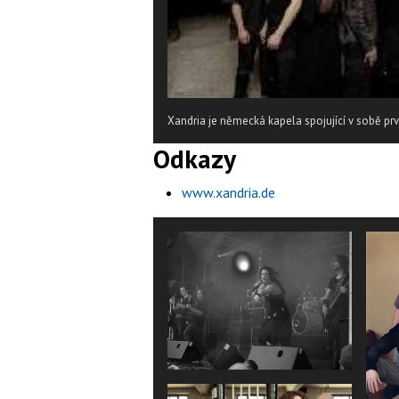
Xandria je německá kapela spojující v sobě pr
Odkazy
www.xandria.de