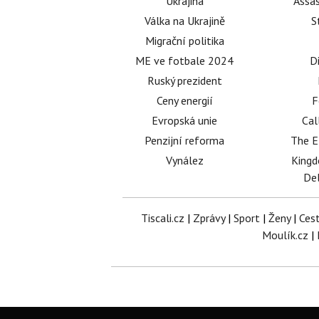
Ukrajina
Assas
Válka na Ukrajině
S
Migrační politika
ME ve fotbale 2024
D
Ruský prezident
Ceny energií
F
Evropská unie
Cal
Penzijní reforma
The E
Vynález
King
Del
Tiscali.cz
|
Zprávy
|
Sport
|
Ženy
|
Ces
Moulík.cz
|