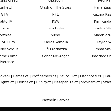
sin's Creed
Oktagon
Petr Pa
tarfield
Clash of The Stars
Hana Zag
GTA
PFL
Kazma Kaz
iablo IV
KSW
Kim Karda
Forza
I am Figter
Karlos V
ortnite
Sumó
Marek Ztr
l of Duty
Karlos Vémola
Taylor S
lder Scrolls
Jiří Procházka
Emma Sm
dome Come:
Conor McGregor
Timothée C
iverence
tování
|
Games.cz
|
Profigamers.cz
|
ZeStolu.cz
|
Osobnosti.cz
|
Kar
Fights.cz
|
Dokina.cz
|
CZhity.cz
|
Našepeníze.cz
|
Srovnám.cz
|
Star
Partneři: Heroine