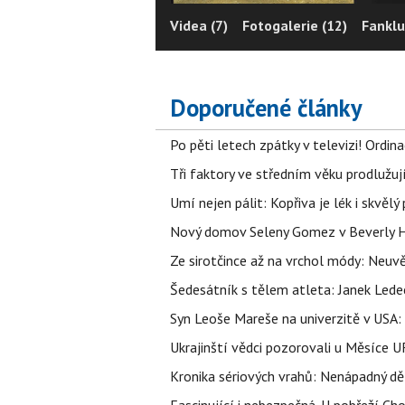
Videa (7)
Fotogalerie (12)
Fanklu
Doporučené články
Po pěti letech zpátky v televizi! Ordin
Tři faktory ve středním věku prodlužuj
Umí nejen pálit: Kopřiva je lék i skvěl
Nový domov Seleny Gomez v Beverly Hill
Ze sirotčince až na vrchol módy: Neuvě
Šedesátník s tělem atleta: Janek Ledec
Syn Leoše Mareše na univerzitě v USA: 
Ukrajinští vědci pozorovali u Měsíce U
Kronika sériových vrahů: Nenápadný děln