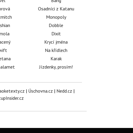
vel
Bang
orová
Osadníci z Katanu
mitch
Monopoly
shian
Dobble
émola
Dixit
acený
Krycí jména
wift
Na křídlech
etana
Karak
halamet
Jízdenky, prosím!
aoketexty.cz
|
Úschovna.cz
|
Nedd.cz
|
tupInsider.cz