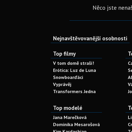
Něco jste nenaš
Nejnavštěvovanější osobnosti
Top filmy
T
V tom domě straší!
C
Erótica: Luz de Luna
S
Snowboarďáci
A
Vyprávěj
V
Transformers Jedna
J
Top modelé
T
Jana Marečková
L
Dominika Mesarošová
C
Kim Kardashian
T