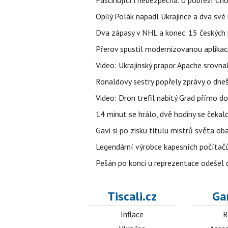
Fascinující i nebezpečná. U pobřeží Ch
Opilý Polák napadl Ukrajince a dva své k
Dva zápasy v NHL a konec. 15 českých ho
Přerov spustil modernizovanou aplikaci
Video: Ukrajinský prapor Apache srovn
Ronaldovy sestry popřely zprávy o dne
Video: Dron trefil nabitý Grad přímo do
14 minut se hrálo, dvě hodiny se čekal
Gavi si po zisku titulu mistrů světa ob
Legendární výrobce kapesních počítačů
Pešán po konci u reprezentace odešel d
Tiscali.cz
Ga
Inflace
R