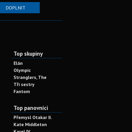
DOPLNIT
Top skupiny
Elán
Olympic
Stranglers, The
Tři sestry
Fantom
Top panovníci
Přemysl Otakar II.
Kate Middleton
Karel IV.