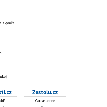
te z gauče
ě
hokej
ti.cz
Zestolu.cz
abiš
Carcassonne