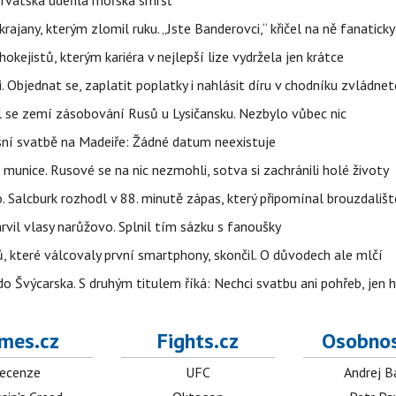
orvatska udeřila mořská smršť
rajany, kterým zlomil ruku. „Jste Banderovci,“ křičel na ně fanaticky
kejistů, kterým kariéra v nejlepší lize vydržela jen krátce
. Objednat se, zaplatit poplatky i nahlásit díru v chodníku zvládne
al se zemí zásobování Rusů u Lysičansku. Nezbylo vůbec nic
šní svatbě na Madeiře: Žádné datum neexistuje
 munice. Rusové se na nic nezmohli, sotva si zachránili holé životy
o. Salcburk rozhodl v 88. minutě zápas, který připomínal brouzdališt
arvil vlasy narůžovo. Splnil tím sázku s fanoušky
, které válcovaly první smartphony, skončil. O důvodech ale mlčí
o Švýcarska. S druhým titulem říká: Nechci svatbu ani pohřeb, jen 
mes.cz
Fights.cz
Osobnos
ecenze
UFC
Andrej B