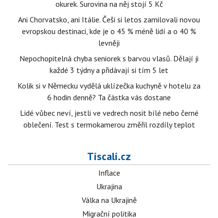
okurek. Surovina na něj stojí 5 Kč
Ani Chorvatsko, ani Itálie. Češi si letos zamilovali novou
evropskou destinaci, kde je o 45 % méně lidí a o 40 %
levněji
Nepochopitelná chyba seniorek s barvou vlasů. Dělají ji
každé 3 týdny a přidávají si tím 5 let
Kolik si v Německu vydělá uklízečka kuchyně v hotelu za
6 hodin denně? Ta částka vás dostane
Lidé vůbec neví, jestli ve vedrech nosit bílé nebo černé
oblečení. Test s termokamerou změřil rozdíly teplot
Tiscali.cz
Inflace
Ukrajina
Válka na Ukrajině
Migrační politika