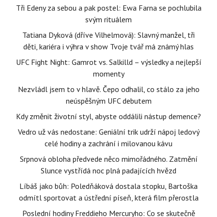
Tři Edeny za sebou a pak postel: Ewa Farna se pochlubila
svým rituálem
Tatiana Dyková (dříve Vilhelmová): Slavný manžel, tři
děti, kariéra i výhra v show Tvoje tvář má známý hlas
UFC Fight Night: Gamrot vs. Salkilld – výsledky a nejlepší
momenty
Nezvládl jsem to v hlavě. Čepo odhalil, co stálo za jeho
neúspěšným UFC debutem
Kdy změnit životní styl, abyste oddálili nástup demence?
Vedro už vás nedostane: Geniální trik udrží nápoj ledový
celé hodiny a zachrání i milovanou kávu
Srpnová obloha předvede něco mimořádného. Zatmění
Slunce vystřídá noc plná padajících hvězd
Líbáš jako bůh: Poledňáková dostala stopku, Bartoška
odmítl sportovat a ústřední píseň, která film přerostla
Poslední hodiny Freddieho Mercuryho: Co se skutečně