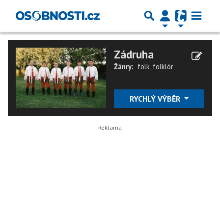
Zádruha
Žánry:
folk
,
folklór
RYCHLÝ VÝBĚR