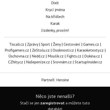
Dixit
Krycí jména
Na křídlech
Karak
Jízdenky, prosím!
Tiscali.cz
|
Zprávy
|
Sport
|
Ženy
|
Cestování
|
Games.cz
|
Profigamers.cz
|
ZeStolu.cz
|
Osobnosti.cz
|
Karaoketexty.cz
|
Úschovna.cz
|
Nedd.cz
|
Moulík.cz
|
Fights.cz
|
Dokina.cz
|
CZhity.cz
|
Našepeníze.cz
|
Srovnám.cz
|
StartupInsider.cz
Partneři: Heroine
Něco jste nenašli?
Stačí se jen
zaregistrovat
a můžete tuto
databázi