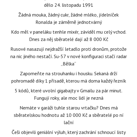
dělo 24. listopadu 1991
Žádná mouka, žádný cukr, žádné mléko, jídelníček
Ronalda je záměrně jednotvárný
Kdo měl v paneláku tenhle mixér, záviděl mu celý vchod.
Dnes za něj sběratelé dají až 8 000 Kč
Rusové nasazují nejdražší letadlo proti dronům, protože
na nic jiného nestačí. Su-57 v nové konfiguraci stačí radar
„Bělka“
Zapomeňte na strouhanku i housku. Sekaná drží
pohromadě díky 1 přísadě, kterou má doma každý řezník
5 kódů, které uvolní gigabajty v Gmailu za pár minut.
Fungují roky, ale moc lidí je nezná
Nemáte v garáži tuhle starou vrtačku? Dnes má
sběratelskou hodnotu až 10 000 Kč a sběratelé po ní
lační
Češi objevili geniální výluh, který zachrání schnoucí listy